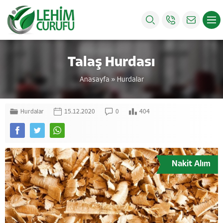
Talaş Hurdası
Anasayfa
»
Hurdalar
Hurdalar
15.12.2020
0
404
Nakit Alım